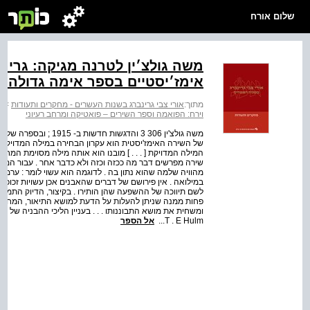
שלום אורח
משה גולצ׳ין לטרנה מגיקה: גרינבר
אימז׳יסטיים בספר אימה גדולה ו
מתוך:
אורי צבי גרינברג בשנות העשרים - מחקרים ותעודות
>
א
וירח: הפואמה וספר השירים – פואטיקה ומרחב רעיוני
של השירה האימז'יסטית הוא עקרון הבחירה במילה המדויקת לת
המילה המדויקת [ . . . ] מובנו הוא אותה מילה מסוימת המחו
שירה מפרשים דבר מה ככזה וכזה ולא כדבר אחר . עבור המשור
מהוויה שלמה שהוא נתון בה . לדוגמה הוא עשוי לומר : ערמ
במילואה . אין פירושם של דברים שהאבנים אכן עשויות זכוכי
לשם תיווכה של ההשפעה שהן הותירו . בקיצור, הדיוק התמצית
פחות ממנה שניתן להעלות על הדעת למושא התיאור, המחוזקת 
ומשחית את מושא התבוננותו . . . בעניין הליכי ההבניה של 
T . E Hulm...
אל הספר