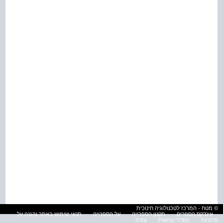
© מטח - המרכז לטכנולוגיה חינוכית
אינדקס הספרים
תקנון הספרייה
על הספרייה
תנאי שימוש באתר והגנה על
פרטיות
הסדרי נגישות
עזרה