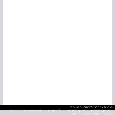
© מטח - המרכז לטכנולוגיה חינוכית
אינדקס הספרים
תקנון הספרייה
על הספרייה
תנאי שימוש באתר והגנה על
פרטיות
הסדרי נגישות
עזרה