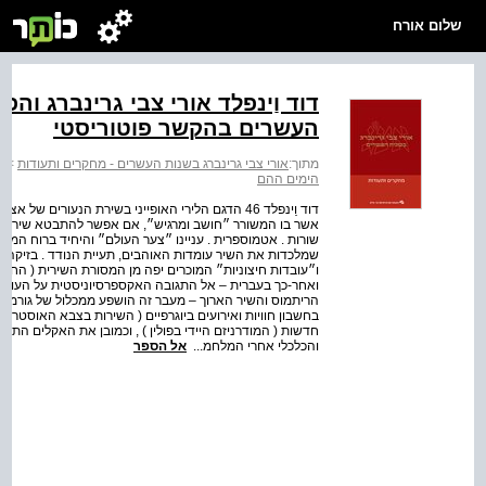
שלום אורח
דוד וַינפלד אורי צבי גרינברג והפ
העשרים בהקשר פוטוריסטי
מתוך:
אורי צבי גרינברג בשנות העשרים - מחקרים ותעודות
>
א
הימים ההם
דוד וַינפלד 46 הדגם הלירי האופייני בשירת הנעורים
אשר בו המשורר ״חושב ומרגיש״, אם אפשר להתבטא שיר זה מהו
שמלכדות את השיר עומדות האוהבים, תעיית הנודד . בזיקה יש
ו״עובדות חיצוניות״ המוכרים יפה מן המסורת השירית ( החיים
ואחר-כך בעברית – אל התגובה האקספרסיוניסטית על העולם 
הריתמוס והשיר הארוך – מעבר זה הושפע ממכלול של גורמים 
חדשות ( המודרניזם היידי בפולין ) , וכמובן את האקלים הת
והכלכלי אחרי המלחמ...
אל הספר