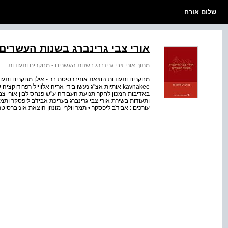
שלום אורח
אורי צבי גרינברג בשנות העשרים 
מתוך:
אורי צבי גרינברג בשנות העשרים - מחקרים ותעודות
מחקרים ותעודות הוצאת אוניברסיטת בר - אילן מחקרים ותעודות
kavnakee אותיות אצ"ג נעשו בידי אריה אלווייל רפרודוק
באדיבות המכון לחקר תנועת העבודה ע"ש פנחס לבון אורי צ
ותעודות בשירת אורי צבי גרינברג בעריכת אבידֹב ליפסקר ותמר
עורכים : אבידֹב ליפסקר • תמר וולף- מונזון הוצאת אוניברסיט