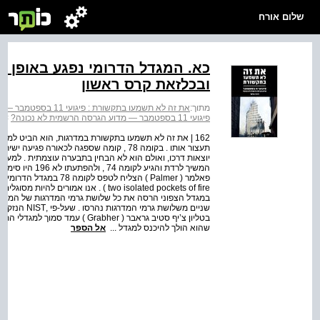
שלום אורח
כא. המגדל הדרומי נפגע באופן פ
ובכלזאת קרס ראשון
מתוך:
את זה לא תשמעו בתקשורת : פיגועי 11 בספטמבר — מדוע הגרסה הרשמית לא נכונה?
פיגועי 11 בספטמבר — מדוע הגרסה הרשמית לא נכונה?
>
פר
162 | את זה לא תשמעו בתקשורת במדרגות, הוא הביט למט
תעצור אותו . בקומה 78 , קומה שספגה לכאור
המשיך לרדת והגיע
פאלמר ( Palmer ) הצליח ל
שניים משלושת
בטליון צ’יף סטיב גראבר ( rabher
שהוא הולך להיכנס למגדל ...
אל הספר