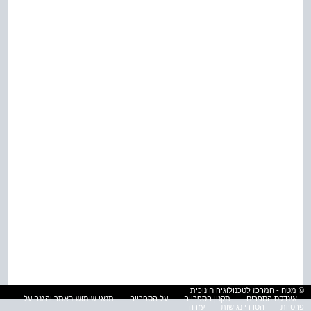
© מטח - המרכז לטכנולוגיה חינוכית
אינדקס הספרים
תקנון הספרייה
על הספרייה
תנאי שימוש באתר והגנה על
פרטיות
הסדרי נגישות
עזרה