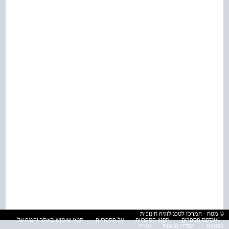
© מטח - המרכז לטכנולוגיה חינוכית
אינדקס הספרים
תקנון הספרייה
על הספרייה
תנאי שימוש באתר והגנה על
פרטיות
הסדרי נגישות
עזרה