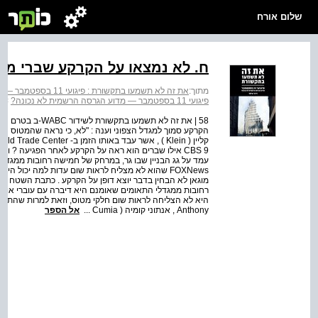
שלום אורח
ח. לא נמצאו על הקרקע שברי מט
מתוך:
את זה לא תשמעו בתקשורת : פיגועי 11 בספטמבר — מדוע הגרסה הרשמית לא נכונה?
פיגועי 11 בספטמבר — מדוע הגרסה הרשמית לא נכונה?
>
פר
58 | את זה לא תשמ
הקרקע סמוך למגדל הצפוני וענה : "לא, כי נראה שהמטוס חדר
עמד על גג הבניין שבו גר, במרחק של חמישה רחובות ממגדלי 
FOXNews שהוא לא מצליח לראות שום עדות למה יכול 
רחובות ממגדלי התאומים שאומנם היא דיברה עם עוברי אורח
Anthony , אנתוני קומיה ( Cumia ...
אל הספר