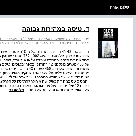
שלום אורח
ד. טיסה במהירות גבוהה
מתוך:
את זה לא תשמעו בתקשורת : פיגועי 11 בספטמבר — מדוע הגרסה הרשמית לא נכונה?
פיגועי 11 בספטמבר — מדוע הגרסה הרשמית לא נכונה?
>
פר
מהמהירות המקסימלית שלו לעבר גורד שחקים מסוים מתוך 
מ
. המטוס טס במהירות כאילו שהוא הולך להתרסק על הקרקע, 
בגובה 12 קילומטרים מעל פני הקרקע : האוויר בגובה ז
של האוויר = מהירות גבוהה יותר של המט...
אל הספר