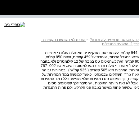
>
את זה לא תשמעו בתקשורת :
ק 2: הפגיעה במגדלים
דרור איסר | 43 41 הדרומי במהירות של כ- 510 קשרים, שהם 944 קמ"ש . לעומת זאת, מוויקיפדיה האנגלית עולה כי מהירות
שיוט לטווח ארוך של מטוס בואינג 002- ,767 מהסוג שנטען שפגע במגדל הדרומי, עומדת על 459 קשרים, שהם 850 קמ"ש,
בעוד מהירות השיוט המרבית עומדת על 486 קשרים, שהם 900 קמ"ש, זאת כשהמטוס טס בגובה של 12 קילומטרים ולא בגובה
של 400 מטרים מעל פני 42 הקרקע . בספר "מטוסים וטילים בעולם" מאת דני שלום נכתב בנוגע למטוס בואינג מדגם 002- 767
שמהירות השיוט שלו היא 458 קשרים 43 כך, שהמטוס טס ומהירותו המרבית היא 505 קשרים ( 935 קמ"ש ) . במהירות גבוהה
מאות גורדי השחקים שבמנהטן, כאשר למעשה במד המהירות של
טוס בואינג 767 לא מופיע המספר 500 קשרים וגם לא 450 קשרים, וכך המטוס טס במהירות שלא מופיעה כלל במד המהירות
אבל לא זאת הייתה התוכנית . יש סיבה לכך שמטוסים טסים
ה דחוס פי שלושה פחות מאשר בגובה פני הקרקע, ולכן פחות התנגדות