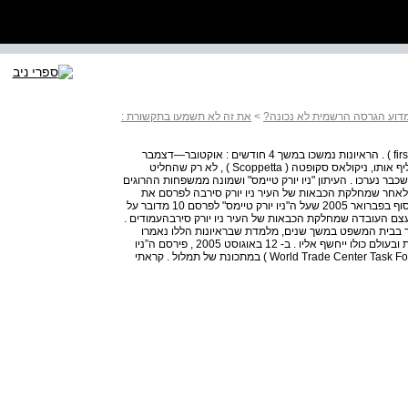
>
את זה לא תשמעו בתקשורת :
דרור איסר | 19 העולמי באותו היום ( הנקראים first responders ) . הראיונות נמשכו במשך 4 חודשים : אוקטובר—דצמבר
2001 וינואר 2002 , אז סיים וון אסן את תפקידו והנציב שהחליף אותו, ניקולאס סקופטה ( Scoppetta ) , לא רק שהחליט
בר נערכו . העיתון "ניו יורק טיימס" ושמונה ממשפחות ההרוגים
ק לאחר שמחלקת הכבאות של העיר ניו יורק סירבה לפרסם את
הראיונות . בית המשפט לערעורים של מדינת ניו יורק פסק לבסוף בפברואר 2005 שעל ה"ניו יורק טיימס" לפרסם 10 מדובר על
 ראיונות המתפרסים על פני 530,7את כל הראיונות . 11 עצם העובדה שמחלקת הכבאות של העיר ניו יורק סירבהעמודים .
ך בבית המשפט במשך שנים, מלמדת שבראיונות הללו נאמרו
דברים שהממשל האמריקאי לא רצה שהציבור בארצות הברית ובעולם כולו ייחשף אליו . ב- 12 באוגוסט 2005 , פירסם ה”ניו
יורק טיימס” את כל 498 הראיונות ( הנקראים World Trade Center Task Force Interviews ) במתכונת של תמלול . קראתי