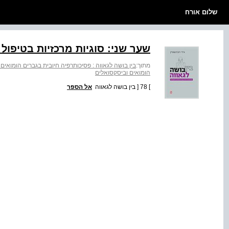
שלום אורח
שער שני: סוגיות מרכזיות בטיפול
מתוך:
בין בושה לגאווה : פסיכותרפיה חיובית בגברים הומואים
הומואים וביסקסואלים
] 78 [ בין בושה לגאווה
אל הספר