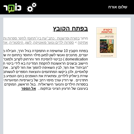
שלום אורח
בפתח הקובץ
מתוך:
בקורת ופרשנות : כתב־עת בין־תחומי לחקר ספרות ותרבות
אתיקה
>
ספרות ילדים ונוער פואטיקה, לשון, היסטוריה, אתיק
בפתח הקובץ 10 שחשיפה זו התמקדה בגיל הרך, הוב
יוצרים, מחנכים ואנשי לשון למען מילוי החוסר בתחום זה של 
domestication ) כביטוי להפיכת הזר והרחוק לקרוב 
היישוב ובשנים הראשונות להקמת המדינה בא לידי ביטוי המת
"הביתה" את הזָר, לבין השאיפה להפוך את הזר לקרוב . את
קלאסיים, ולכן ביקשו המתרגמים והוצאות הספרים לעשותם ג
שירת ביאליק לילדים, ומתארת את האופנים בהם הטמיע ביאליק
חתרניים . שי רודין עורך מיפוי רחב של ביוגרפיות המיועדות ל
בספרות הילדים והנוער הישראלית . בגל הראשון, המוקדם יות
בעיצובו של הרעיון הציוני ובתקומ...
אל הספר