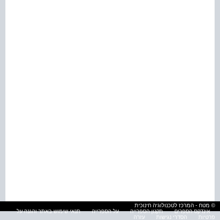
© מטח - המרכז לטכנולוגיה חינוכית
אינדקס הספרים
תקנון הספרייה
על הספרייה
תנאי שימוש באתר והגנה על
פרטיות
הסדרי נגישות
עזרה