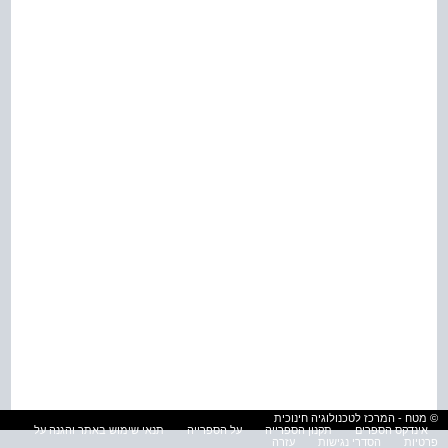
© מטח - המרכז לטכנולוגיה חינוכית
אינדקס הספרים
תקנון הספרייה
על הספרייה
תנאי שימוש באתר והגנה על
פרטיות
הסדרי נגישות
עזרה