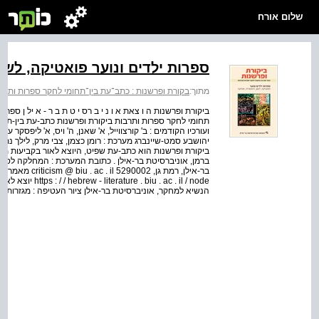
שלום אורח
ספרות ילדים ונוער פואטיקה, לשו
מתוך:
בקורת ופרשנות : כתב־עת בין־תחומי לחקר ספרות ותרבות
ביקורת ופרשנות ה ו צאת א ו נ י ב רס י ט ת ב ר - א יל ן ספרו
ועורכיו הקודמים : ב' קורצווייל, א' שאנן, ה' ויס, א' ליפסקר ע
יהושבע סמט-שיינברג מערכת : רומן כצמן, צבי מרק, לילך נתנ
. ac . il / node
הנשיא למחקר, אוניברסיטת בר-אילן ציור העטיפה : מגזרות, נורית י