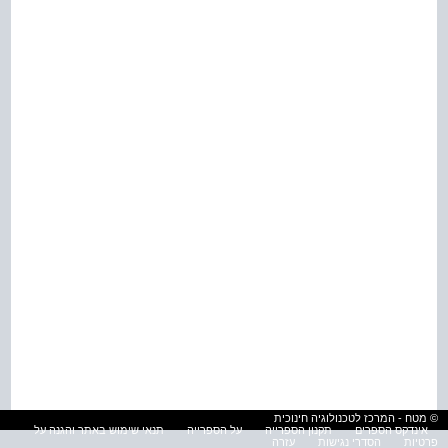
© מטח - המרכז לטכנולוגיה חינוכית
אינדקס הספרים
תקנון הספרייה
על הספרייה
תנאי שימוש באתר והגנה על
פרטיות
הסדרי נגישות
עזרה