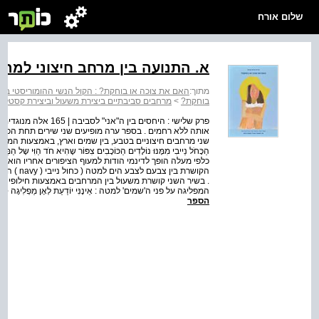
שלום אורח
א. התנועה בין מרחב חיצוני למר
מתוך:
האם את צוכה או בוחקת? : הקול הנשי ההומוריסטי ביצי
בוחקת?
>
מרחבים סביבתיים ביצירת משעול וביצירת קסטל–
פרק שלישי : היחסים בי
אותה ללא רחמים . בספר ערה מופיעים שני שירים תחת הכותר
שני מרחבים חיצוניים בטבע, בין שמים וארץ, באמצעות המבט : כְּשֶדֶּצֶמְבֶּר
כלפי מעלה הופך לדינמי הודות למעוף הציפורים אחריו הוא 
הקושרת בי
. בשיר השני קושרת משעול בין המרחבים באמצעות חילופי תנ
המפליגה על פני ה'שמים' למטה : אֵינֶנִּי יוֹדַעַת לְאָן מַפְלִיגָה סְפִינַת הַג
הספר