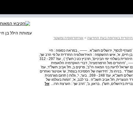
עמותת הילל בן חי
 היהודית באירופה בעת החדשה
>
אורתודוקסיה ומשטר
ר 'מצרף לכסף', ירושלים תשנ"א . —— , במראה כסופה : חיי
בן חיים, א', איש ההשקפה : האידאולוגיה החרדית על פי הרב שך,
ירושלים תשס"ד . בן ששון, ח"ה, 'מושגים ומציאות בהיסטוריה היהודית בשלהי ימי הביניים', תרביץ כט ( תש"ך ) , עמ' 297 - 312
— , 'היהודים מול הרפורמציה', דברי האקדמיה הלאומית
"ל ) , עמ' 62 - 116 . —— , 'יחוד עם ישראל לדעת בני המאה הי"ב', פרקים ב, תל אביב תשל"ד, עמ'
שלים תשמ"ד . בניהו מ', 'חידושה של הסמיכה בצפת', ש' אטינגר ואחרים
( עורכים ) , ספר היובל ליצחק בער במלאות לו שבעים שנה, ירושלים תשכ"א, עמ' 248 - 269 . בער, י', גלות ( תרגם מגרמנית
 הנוצרית, תל אביב תשכ"ה . בר לבב, א', 'המות בעולמו של
ית בירושלים, תש"ן . בראון, ב', 'הרב שך : הערצת הרו...
אל