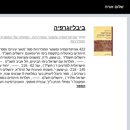
שלום אורח
ביבליוגרפיה
מתוך:
אורתודוקסיה ומשטר המודרניות : הפקתה של המסורת
המודרניות
422 אורתודוקסיה ומשטר המודרניות ספר 'מאור עיניים' וספ
היהודים באיטליה בתקופת בימי הרינסאנס, ירושלים תשנ"ד . 
. —— , תולדות עם ישראל בימי הביניים, תל אביב תשכ"ט . —
הישראלית למדעים ד ( תש
145 - 218 . בן-ששון י', משנתו העיונית של הרמ"א, ירו
ישראל אלדד ) , ירושלים תש"ם . —— , תולדות היהודים בספרד
המקובל ר' נפתלי הכהן כ"ץ', עבודת מוסמך, האוניברסיטה העבר
הספר