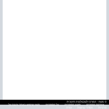
© מטח - המרכז לטכנולוגיה חינוכית
אינדקס הספרים
תקנון הספרייה
על הספרייה
תנאי שימוש באתר והגנה על
פרטיות
הסדרי נגישות
עזרה