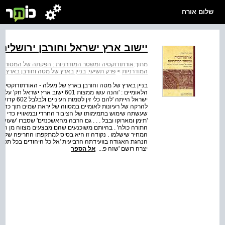
שלום אורח
יישוב ארץ ישראל וחורבן ירושלי
מתוך:
אורתודוקסיה ומשטר המודרניות : הפקתה של המסורת
המודרניות
>
פרק תשיעי: בניין בארץ של מטה וחורבן בארץ 
הלאומיים : 'והנה עשו ממצות 601 יש
ישראל הייתה 
להרקה של רעיונות לאומיים במסווה של יראת שמים תוך כדי שינ
שעשתה שימוש בתמימותו של הציבור החרדי ובמאווייו כדי לל
'תימן ומארוקו ובבל . . . גם הרבה מהאשכנזים' שסברו 'שעוש
התורה כולה' . בהיותם משוכנעים שהם מבצעים מצווה מן התור
המחיר שישלמו . נקודה זו היא בסיס למתקפתו החריפה של 
יצרה רושם 'שזה פ...
אל הספר