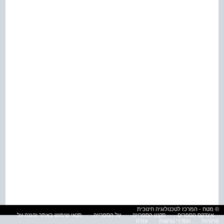
© מטח - המרכז לטכנולוגיה חינוכית
אינדקס הספרים
תקנון הספרייה
על הספרייה
תנאי שימוש באתר והגנה על
פרטיות
הסדרי נגישות
עזרה