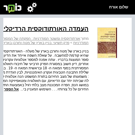
שלום אורח
העמדה האורתודוקסית הרדיקלית 
מתוך:
אורתודוקסיה ומשטר המודרניות : הפקתה של המסורת
המודרניות
>
פרק תשיעי: בניין בארץ של מטה וחורבן בארץ 
שהיא קודמת למחשבה . על שאלת השפה אייחד את הדיון בס
סופר המוצגת בדבריו . עתה אפנה למספר אנלוגיות עקרוניות 
אחרים, דיון חשוב במסגרת הפרק הרביעי של חיבורו תאולוגי
המסורתנית
שלילת התבונה הטבעית ועקרון האימננטיות, לבין הגדרת מ
: משמעותו של מצב החירום בתורת המשפט הנה אנלוגית לזו ש
לה שביתה יחד עם הדיאיזם, עם תאולוגיה ומטאפיזיקה המסל
במושג הנס, הפרה המכוננת מצב בלתי רגיל באמצעות התערבות
החירום על כל צורותיו . . . השימוש המעניין בי...
אל הספר