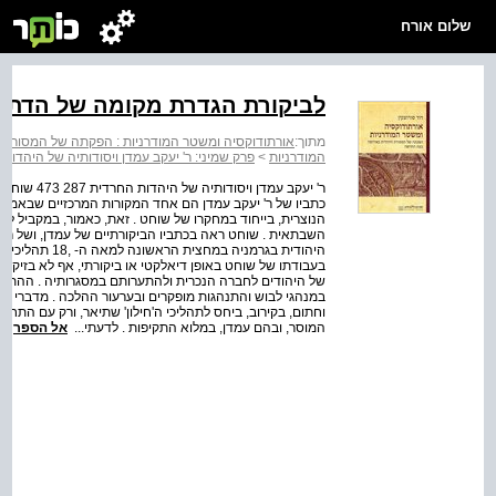
שלום אורח
לביקורת הגדרת מקומה של הדת בת
מתוך:
אורתודוקסיה ומשטר המודרניות : הפקתה של המסורת
המודרניות
>
פרק שמיני: ר' יעקב עמדן ויסודותיה של היהדות
ר' יעקב עמד
כתביו של ר' יעקב עמדן הם אחד המקורות המרכזיים שבאמצע
הנוצרית, בייחוד במחקרו של שוחט . זאת, כאמור, במקביל 
השבתאית . שוחט ראה בכתביו הביקורתיים של עמדן, ושל רבנ
היהודית בגרמניה
בעבודתו של שוחט באופן דיאלקטי או ביקורתי, אף לא בזיקה
של היהודים לחברה הנכרית ולהתערותם במסגרותיה . ההתקר
במנהגי לבוש והתנהגות מופקרים ובערעור ההלכה . מדברי שו
וחתום, בקירוב, ביחס לתהליכי ה'חילון' שתיאר, ורק עם התחז
המוסר, ובהם עמדן, במלוא התקיפות . לדעתי...
אל הספר