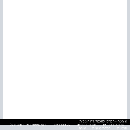
© מטח - המרכז לטכנולוגיה חינוכית
אינדקס הספרים
תקנון הספרייה
על הספרייה
תנאי שימוש באתר והגנה על
פרטיות
הסדרי נגישות
עזרה