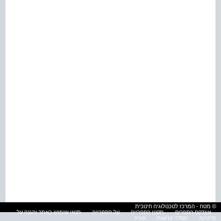
© מטח - המרכז לטכנולוגיה חינוכית
אינדקס הספרים
תקנון הספרייה
על הספרייה
תנאי שימוש באתר והגנה על
פרטיות
הסדרי נגישות
עזרה