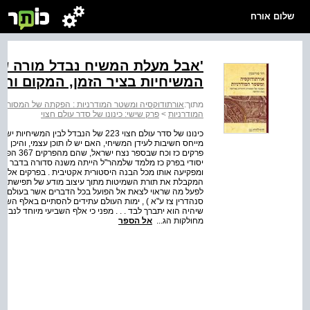
שלום אורח
'אבל מעלת המשיח נבדל מורה שאין
המשיחיות בציר הזמן, המקום וה
מתוך:
אורתודוקסיה ומשטר המודרניות : הפקתה של המסורת
המודרניות
>
פרק שישי: כינונו של סדר עולם חצוי
כינונו של סדר עולם חצוי 223 של הנבד
מייחס חשיבות לעידן המשיחי, האם יש לו תוכן עצמי, והיכן ה
פרקים כז 
יסודי בפרק כז מלמד שלמהר"ל הייתה משנה סדורה בדבר ש
ומפקיעה אותו מכל הבנה היסטורית אקטיבית . בפרקים אלו חו
המקבלת את תורת השמיטות מתוך עיצוב מודע של תפישת עולם 
לפעל מה שראוי לצאת אל הפועל בכל הדברים אשר בעולם, כי הכ
סנהדרין צז ע"א ) , ימות העולם עתידים להסתיים באלף השביעי : 
מחולקות הג...
אל הספר