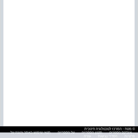
© מטח - המרכז לטכנולוגיה חינוכית
אינדקס הספרים
תקנון הספרייה
על הספרייה
תנאי שימוש באתר והגנה על
פרטיות
הסדרי נגישות
עזרה