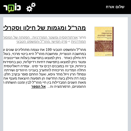
שלום אורח
מהר"ל ומגמות של חילון וסקרלי
מתוך:
אורתודוקסיה ומשטר המודרניות : הפקתה של המסורת
המודרניות
>
פרק חמישי: מהר"ל והמשפט הטבעי
מהר"ל והמשפט הטבעי 199 את עצמה מתהלי
במחשבה הנוצרית, ומחשבת מהר"ל היא ביטוי מרכזי, בעולם ה
דת וחילון כאחד . ניתן למוצאו בתפישות בעלות אוריינטציה 'ח
ומנגד ניתן למוצאו בתפישות דתיות רדיקליות, כגון בחסיד
ביהדות, וכך זה במובנים רבים עד ימינו . עמדה דואליטסית 
החלה המדינה הריכוזית להתערב בענייני היהודים ושירתה אינ
כמה דת וחילון בעת החדשה הן תופעות היוצאות מענף אחד
מאות השנים המבדילות בין חיי מהר"ל לבין זמננו הושתתו תהל
ההומניזם, הרפורמציה וה...
אל הספר