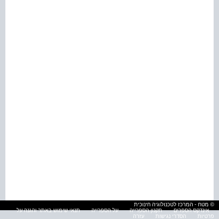
© מטח - המרכז לטכנולוגיה חינוכית
אינדקס הספרים
תקנון הספרייה
על הספרייה
תנאי שימוש באתר והגנה על
פרטיות
הסדרי נגישות
עזרה