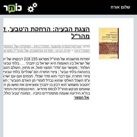
שלום אורח
הצגת הבעיה: הרחקת ה'טבע', דו
מהר"ל
מתוך:
אורתודוקסיה ומשטר המודרניות : הפקתה של המסורת
המודרניות
>
פרק רביעי: יסודות מחשבתו של מהר"ל מפראג
'הטבע' משמש 'הוא דבק בו יתברך ומוציאים את נפשו מן הטבע'
שאותם מבקש מהר"ל לבסס מחדש . האינטנסיביות והחזרה הע
בה"א הידיעה שעמה מתמודדים כתביו . המונח 'טבע' כולל, מ
אל הספר