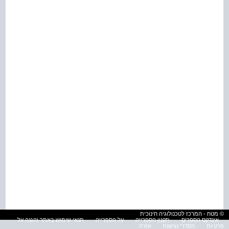
© מטח - המרכז לטכנולוגיה חינוכית
אינדקס הספרים
תקנון הספרייה
על הספרייה
תנאי שימוש באתר והגנה על
פרטיות
הסדרי נגישות
עזרה