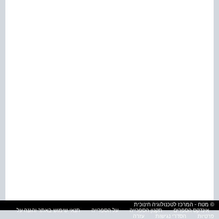
© מטח - המרכז לטכנולוגיה חינוכית
אינדקס הספרים
תקנון הספרייה
על הספרייה
תנאי שימוש באתר והגנה על
פרטיות
הסדרי נגישות
עזרה