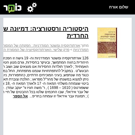
שלום אורח
היסטוריה ורסטורציה: דמיוּנה של
החרדית
מתוך:
אורתודוקסיה ומשטר המודרניות : הפקתה של המסורת
המודרניות
>
פרק שלישי: האורתודוקסיזציה של המסורת הי
126 אורתודוקסיה ומשטר ה
היהודית בהווה המתמשך, ובעיקר בחסידות, גורם מנוון הטעון
האמִתית' ; לאורך תולדות החסידות אנו מוצאים שוב ושוב תבי
ביטוי 
ששפורטס ( 1610 – 1698 ) , ר' משה חגיז ור
) ; תמונת עבר אידאלי זו עומתה בחריפ...
אל הספר