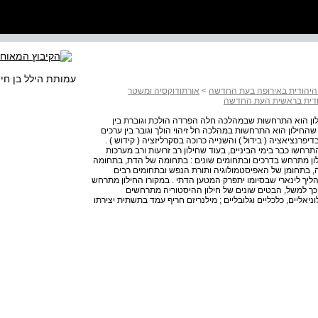
עמותת הילל בן חי
 היהודית באירופה בעת החדשה
>
אורתודוקסיה ומשטר
הודית בראשית העת החדשה
חילון הוא התרחשות שבמהלכה חלה הפרדה הולכת וגוברת בין
, שהחילון הוא התרחשות במהלכה חל זיהוי הולך וגובר בין ערכים
יפרנציאציה ( בידול ) והשנייה כרוכה בסקרליזציה ( קידוש ) .
התרחשו כבר בימי הביניים, בעוד שחילון רב זרועות ורב מערכות
לון מתרחש בדרכים ובתחומים שונים : בתחומה של הדת, בתחומה
 בתחומן של האפיסטמולוגיה ותורת הנפש ובתחומים רבים
ליך לינארי שבסיומו יתפרק המטען הדתי . במקורו החילון מתרחש
 כך למשל, הבטים שונים של חילון ההיסטוריה מתרחשים
ניאליים, כלכליים וגלובליים ; מילנריזם חריף עמד בתשתית יצירתו