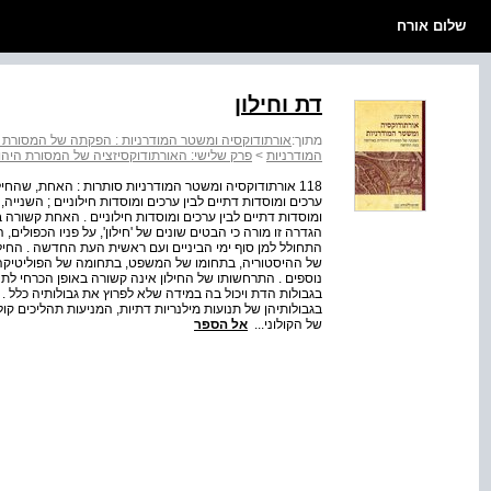
שלום אורח
דת וחילון
מתוך:
אורתודוקסיה ומשטר המודרניות : הפקתה של המסורת
המודרניות
>
פרק שלישי: האורתודוקסיזציה של המסורת הי
118 אורתודוקסיה ומשטר המודרניות סותרות : האחת, שה
ערכים ומוסדות דתיים לבין ערכים ומוסדות חילוניים ; השנייה
ומוסדות דתיים לבין ערכים ומוסדות חילוניים . האחת קשורה בד
הגדרה זו מורה כי הבטים שונים של 'חילון', על פניו הכפולים, 
התחולל למן סוף ימי הביניים ועם ראשית העת החדשה . החי
של ההיסטוריה, בתחומו של המשפט, בתחומה של הפוליטיקה,
נוספים . התרחשותו של החילון אינה קשורה באופן הכרחי לתה
בגבולות הדת ויכול בה במידה שלא לפרוץ את גבולותיה כלל .
בגבולותיהן של תנועות מילנריות דתיות, המניעות תהליכים קולו
של הקולוני...
אל הספר