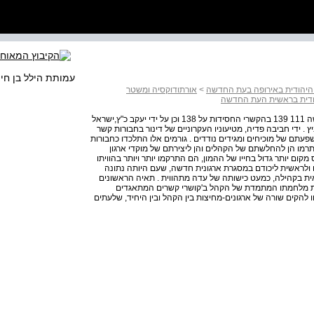
עמותת הילל בן חי
 היהודית באירופה בעת החדשה
>
אורתודוקסיה ומשטר
הודית בראשית העת החדשה
האורתודוקסיזציה של המסורת היהודית בראשית העת החדשה 111 139 בהקשרי החסידות על 138 וכן על ידי יעקב כ"ץ,ישראל
אליוט הורוביץ . ידי חביבה פדיה, מטיעוניו העקרוניים של דינור בחבורות קשר
פעתם של מוכיחים ומגידים נודדים . גורמים אלו התלכדו כחבורות
 תרמו הן להחלשתם של הקהלים והן ליצירתם של מוקדי ארגון
מקום יותר גדול בחייו של ההמון, הם התרקמו יותר ויותר בהוויתו
ו ולראשית ליכודם במסגרת ארגונית חדשה, שעם היותה נתונה
ת בקהילה, כמעט כישותה של עדה מתהווית . תאיה הראשונים
רות מלחמתו המתמדת של הקהל ב'קושרי קשרים המתאגדים
 להקים שורה של ארגונים-מחיצות בין הקהל ובין היחיד, שלעתים