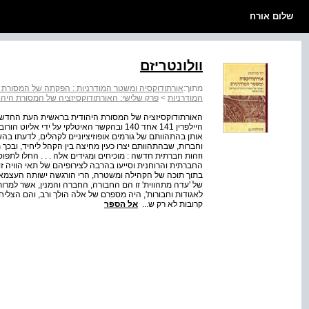
שלום אורח
וולונטריזם
מתוך:
אורתודוקסיה ומשטר המודרניות : הפקתה של המסורת
המודרניות
>
פרק שלישי: האורתודוקסיזציה של המסורת הי
היילפרין 141 אחד 140 ובהקשר האיטלקי על ידי 
אותן בהתהוותם של גורמים אופוזיציוניים לקהלים, לדעתו בהש
וחברות, שבהתהוותם יצרו כעין מחיצה בין הקהל ליחיד, ובכך
וזהות חברתית חדשה : מוכיחים ומגידים אלה . . . החלו לתפוס 
החברתית והרוחנית וסייעו בהרבה לצירופיהם של תאי הוויה ז
בתוך תוכה של הקהילה ומשטרה, הרי הורגשה ישותה העצמאי
של 'עדה מתהווית' זו הם החבורה, החברה והמנין, אשר למ
לאגודות וחבורות', היה מספרם של אלה הולך ורב, והם הצליחו
קרובות לא רק ש...
אל הספר