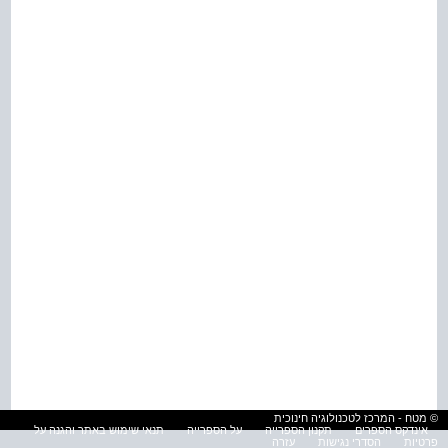
© מטח - המרכז לטכנולוגיה חינוכית
אינדקס הספרים
תקנון הספרייה
על הספרייה
תנאי שימוש באתר והגנה על
פרטיות
הסדרי נגישות
עזרה