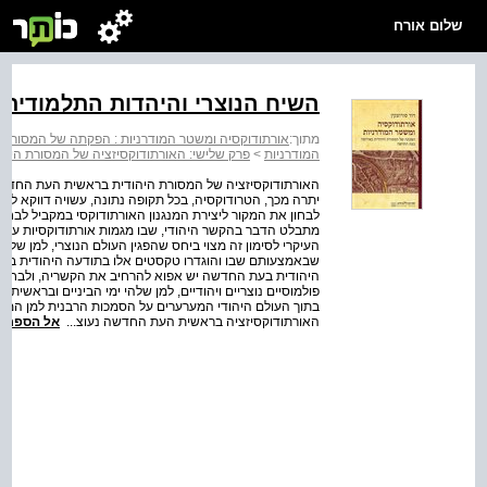
שלום אורח
השיח הנוצרי והיהדות התלמודית
מתוך:
אורתודוקסיה ומשטר המודרניות : הפקתה של המסורת
המודרניות
>
פרק שלישי: האורתודוקסיזציה של המסורת הי
יתרה מכך, הטרודוקסיה, בכל תקופה נתונה, עשויה דווקא ל
לבחון את המקור ליצירת המנגנון האורתודוקסי במקביל לבחינת
מתבלט הדבר בהקשר היהודי, שבו מגמות אורתודוקסיות עוצבו 
העיקרי לסימון זה מצוי ביחס שהפגין העולם הנוצרי, למן שלהי
שבאמצעותם שבו והוגדרו טקסטים אלו בתודעה היהודית בזיק
היהודית בעת החדשה יש אפוא להרחיב את הקשריה, ולבחון 
פולמוסיים נוצריים ויהודיים, למן שלהי ימי הביניים ובראשית
האורתודוקסיזציה בראשית העת החדשה נעוצ...
אל הספר