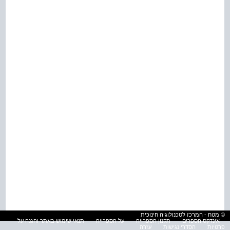
© מטח - המרכז לטכנולוגיה חינוכית
אינדקס הספרים
תקנון הספרייה
על הספרייה
תנאי שימוש באתר והגנה על
פרטיות
הסדרי נגישות
עזרה