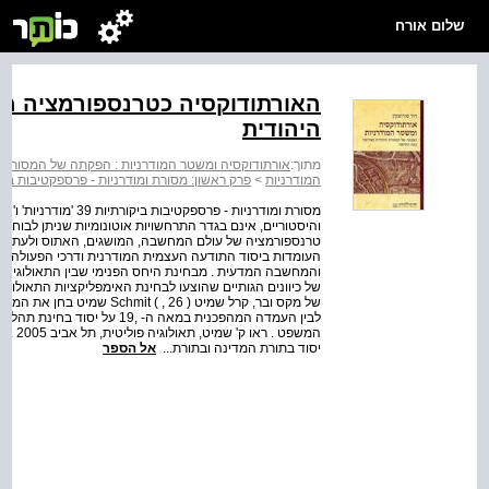
שלום אורח
האורתודוקסיה כטרנספורמציה מ
היהודית
מתוך:
אורתודוקסיה ומשטר המודרניות : הפקתה של המסורת
המודרניות
>
פרק ראשון: מסורת ומודרניות - פרספקטיבות ביק
מסורת ומודרניות - פרספ
והיסטוריים, אינם בגדר התרחשויות אוטונומיות שניתן לבוחנ
טרנספורמציה של עולם המחשבה, המושגים, האתוס ולעתים א
העומדות ביסוד התודעה העצמית המודרנית ודרכי הפעולה המ
והמחשבה המדעית . מבחינת היחס הפנימי שבין התאולוגיה לבי
של מקס ובר, קרל שמיט ( , 26
לבין העמדה המהפכנית במאה ה- ,
המשפט 
יסוד בתורת המדינה ובתורת...
אל הספר