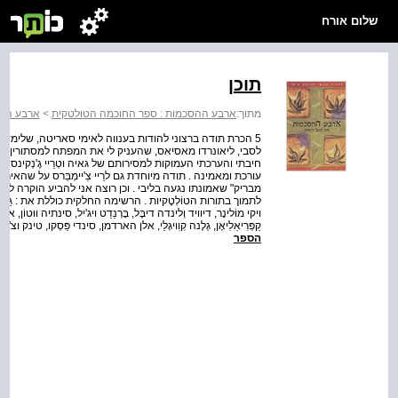
שלום אורח
תוכן
מתוך:
ארבע ההסכמות : ספר החוכמה הטולטקית
>
ארבע הה
5 הכרת תודה ברצוני להודות בענווה לאימי סאריטה, שלימדה
לסבי, ליאונרדו מאסיאס, שהעניק לי את המפתח למסתורין הטוֹלְט
חיבתי והערכתי העמוקות למסירותם של גאיה וטְרֵיי גֶ'נְקינס .
עורכת ומאמינה . תודה מיוחדת גם לרֵיי צֵ'יימְבֵּרס על שהאיר לי
מבריק" שאמונתו נגעה בליבי . וכן רוצה אני להביע הוקרה ל
לתמוך בתורות הטוֹלְטֶקיות . הרשימה החלקית כוללת את : גֵי בַּאקְלי, תִ
קַפְּרִיאֵלִיאֶן, גְלֶנה קְוִויגְלֵי, אלן הארדמן, סינדי פַּסְקו, טינק וצ'
הספר