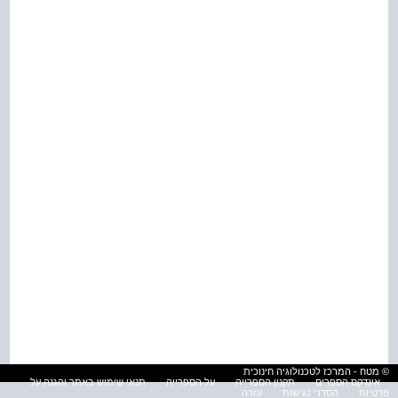
© מטח - המרכז לטכנולוגיה חינוכית
אינדקס הספרים
תקנון הספרייה
על הספרייה
תנאי שימוש באתר והגנה על
פרטיות
הסדרי נגישות
עזרה