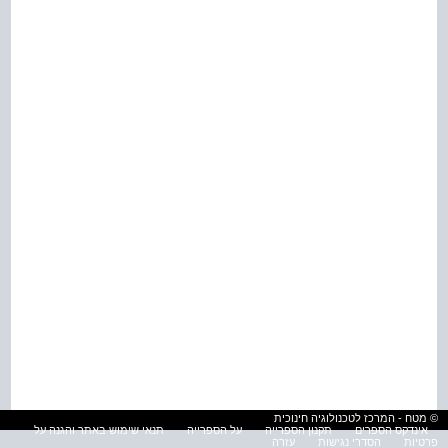
© מטח - המרכז לטכנולוגיה חינוכית
אינדקס הספרים
תקנון הספרייה
על הספרייה
תנאי שימוש באתר והגנה על
פרטיות
הסדרי נגישות
עזרה