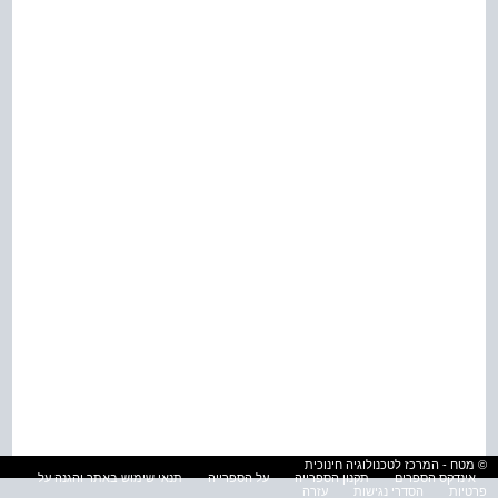
© מטח - המרכז לטכנולוגיה חינוכית
אינדקס הספרים
תקנון הספרייה
על הספרייה
תנאי שימוש באתר והגנה על
פרטיות
הסדרי נגישות
עזרה