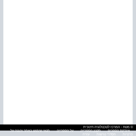
© מטח - המרכז לטכנולוגיה חינוכית
אינדקס הספרים
תקנון הספרייה
על הספרייה
תנאי שימוש באתר והגנה על
פרטיות
הסדרי נגישות
עזרה