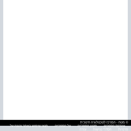
© מטח - המרכז לטכנולוגיה חינוכית
אינדקס הספרים
תקנון הספרייה
על הספרייה
תנאי שימוש באתר והגנה על
פרטיות
הסדרי נגישות
עזרה