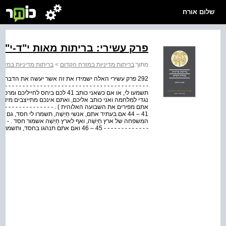
שלום אורח
פרק עשירי: בריתות מאות י"ד-י"ג
מתוך:
בריתות מדיניות במזרח הקדום
>
בריתות מדיניות במזר
292 פרק עשירי האלה ישמידו את זה אשר יעשה את הדבר ההוא
תשמעו לי, או אם כשאני כותב 41 לכם
נגדי למלחמה ואני כותב אליכם, ואתם אינכם מתייצבים מיד ל
אתם מפירים את השבועה האלוהית ) . - - - - - - - - - - - - - - - - - - - - -
המשפחה של ארץ חַיַשַׁה, ואף לארץ חַיַשַׁה אשמור חסד . - - - - - - - - - 
- - - - - - - - - - - - - 45 – 46 ואם אתם תנהגו בחסד, ותשמרו חסד לשמש, ( מלך ) ארץ חַתּי, ג...