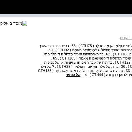
ח הקדום
70 פרק רביעי 53 . העתק של מֻוַתַלִי ב' לצו שהוציא מֻרשִׁלִי ב' לטובת תַלמִי-שַׁרֻּמַּה מחַלַבּ ( CTH75 ) . 56 . ברית-הכפיפות שערך
מֻוַתַלִי ב' מלך חַתּי לאַלַכּשַׁנדוּ מוִלֻשַׁה ( CTH76 ) . 57 . ברית-הכפיפות שערך חַתֻּשִׁלִי ג' לבֶּנתֶשִׁנַה מאַמֻרוּ ( CTH92 ) . 59 .
ברית-הכפיפות שערך מלך חַתּי לאֻלמִי-תֶֹשֻּבּ מלך תַרחֻנתַשַׁה ( CTH106 b ) . 62 . ברית-הכפיפות שערך תֻדחַלִיַה ד' מלך חַתּי
לכֻּרֻנתַה מלך תַרחֻנתַשַׁה ( CTH a 106 ) . 63 . ברית-הכפיפות שערך תֻדחַלִיַה ד' לשַׁאֻשׁגַמֻוַה מאַמֻרוּ ( CTH105 ) . 65 .
ברית-הכפיפות שערך שֻׁפִּלֻלִיֻמַה ב' לתַלמִי-תֶֹשֻּבּ מלך כרכמיש ( CTH122 ) . בריתות שלא ברור אם הן שוויוניות או של כפיפות :
31 . ברית בין תֻדחַלִיַה א' ( ? ) לבין לַבאוֹ והעיר תֻנִפּ ( CTH135 ) . 36 . ברית של מלך חַתּי עם חֻחַצַלמַה ( CTH28 ) . ? של מלך
חַתּי עם אנשי החַבִּרוּ ( CTH27 ) . 37 . ברית שבועות נאמנות : 33 . שבועה שהשביע אַרנֻוַנדַה א' את אנשי אִשׁמרִכַּה ( CTH133
אל הספר