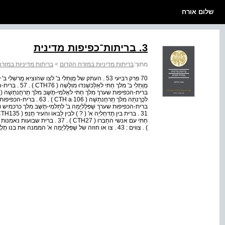
שלום אורח
3. בריתות־כפיפות מדינית
מתוך:
בריתות מדיניות במזרח הקדום
>
בריתות מדיניות במזר
) . צווים : 43 . צו או חוזה של שֻׁפִּלֻלִיֻמַה א' הממנה את בנו תֶלֶפִּנוּ לכוהן בכִּזֻוַתנַה ( CTH44 ) . 4...