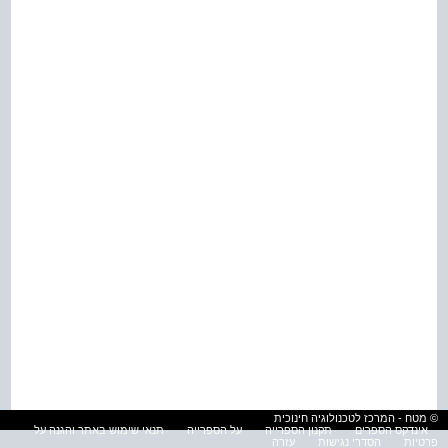
© מטח - המרכז לטכנולוגיה חינוכית
אינדקס הספרים
תקנון הספרייה
על הספרייה
תנאי שימוש באתר והגנה על
פרטיות
הסדרי נגישות
עזרה