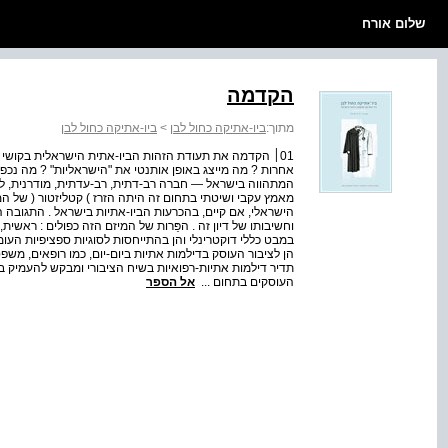
שלום אורח
הקדמה
מתוך:
ביו-אתיקה כחול לבן
>
ביו-אתיקה כחול לבן
01׀ הקדמה את תעודת הזהות הביו-אתית הישראלית בקושי מ
אחרות ? מה מייצג באופן אותנטי את "הישראליות" ? מה נכפה
המתהווה בישראל — חברה רב-דתית, רב-עדתית, מודרנית, ליברל
מאמץ עקבי ושיטתי בתחום זה היתה הזרז ) קטליזטור ( של ה
הישראלי, אם קיים, בהכרעות הביו-אתיות בישראל . התגובה ה
וחשיבותו של דיון זה . הפֵּרות של המיזם הזה כפולים : ראש
במבט כללי דוקטרינלי והן בהתייחסות לסוגיות ספציפיות העו
הן לציבור העוסק בדילמות אתיות ביום-יום, כמו רופאים, משפ
תדיר דילמות אתיות-רפואיות בשיח הציבורי ומבקש להעמיק בה
העוסקים בתחום ...
אל הספר