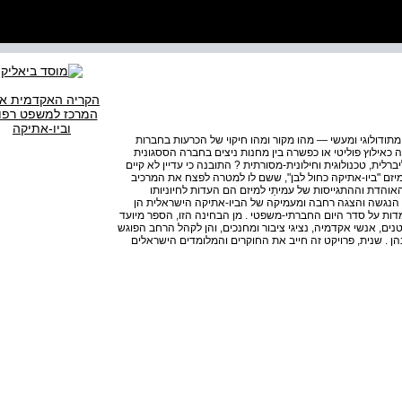
הקריה האקדמית אונ
המרכז למשפט רפו
וביו-אתיקה
תודולוגי ומעשי — מהו מקור ומהו חיקוי של הכרעות בחברות
 כאילוץ פוליטי או כפשרה בין מחנות ניצים בחברה הססגונית
ית, טכנולוגית וחילונית-מסורתית ? התובנה כי עדיין לא קיים
מיזם "ביו-אתיקה כחול לבן", ששם לו למטרה לפצח את המרכיב
אוהדת וההתגייסות של עמיתַי למיזם הם העדות לחיוניותו
ית, הנגשה והצגה רחבה ומעמיקה של הביו-אתיקה הישראלית הן
מדות על סדר היום החברתי-משפטי . מן הבחינה הזו, הספר מיועד
טנים, אנשי אקדמיה, נציגי ציבור ומחנכים, והן לקהל הרחב הפוגש
ן . שנית, פרויקט זה חייב את החוקרים והמלומדים הישראלים