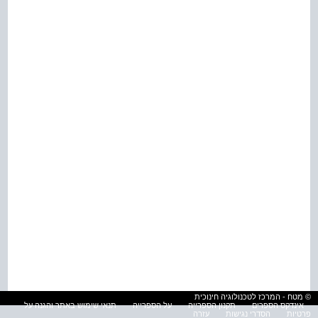
© מטח - המרכז לטכנולוגיה חינוכית
אינדקס הספרים
תקנון הספרייה
על הספרייה
תנאי שימוש באתר והגנה על
פרטיות
הסדרי נגישות
עזרה