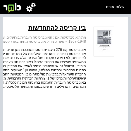
שלום אורח
בין קריסה להתחדשות
מתוך:
אוניברסיטת אם : האוניברסיטה העברית בירושלים, 1967-1948
1967-1948
>
שער ג: ניהול אוניברסיטת מחקר בארץ קטנה
אוניברסיטת-אֵם 276 העברית הסטה מהפכנית מ
אוניברסיטת הפזורה . ההנהגה הפוליטית של המדינה שביקשה ל
לריבונותהּ, לא כפרה בתקפותו של דגם זה אלא עדכנה אותו ב
המשתנים שעיצבו את תרבות הניהול באוניברסיטה העברית 
היהודי . שמואל נח אייזנשטדט היטיב לאפיין את תפקידן כשקב
בתחום התרבותי ובתחום הפוליטי, משהו מן ׳השווקים החיצוני
החברה הישראלית בקביעות מול מתחים בין המציאות החברתית
שאיפותיהּלהיות מרכז של 1 יצירתיות חברתית
באוניברסיטה העברית התגלמה בהענקת תמיכה כלכלית, העבר
המדענים הישראלים החדשים במוסדות מחקר אליטיסטיי...
א