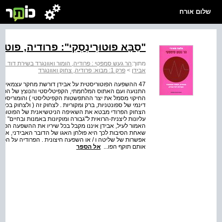
שלום אורח
"סַבָּא פוּטוּרִינְסְקִי": פרודיה, פו
מתוך:
הר געש סמפּטִי : פרודיה, הומור ואוונגרד בשירת דוד אב
אבידן
>
פרק 1: מבוא: פרודיה, צחוק ואוונגרד
47 ההשפעה הפוטוריסטית על אבידן דורשת מחקר עצמאי ומ
התנועה ועם האתוס המלחמתי, הקפיטליסטי והנוצץ של הפוטור
החיקוי מסמל את יצר ההתפשטות הקפיטליסטי ) והומוריסטית 
דינמי של ספונטניות, ברק ומקוריות . לצחוק זה ( ולצחוק בכלל
עליונות ליצנית-הרואית ל"גבורה ומוקיונות באמנות ובחיים" ש
האמור לעיל, אבידן איננו מקבל בכל שיריו את ההשפעה הפוטור
שאחת הסיבות לכך היא פולחן האגו של הדובר האבידני, אשר
אפשרות של שליטה ו / או השפעה חיצונית . הפרודיה על הפו
אותם תוקף הפו...
אל הספר