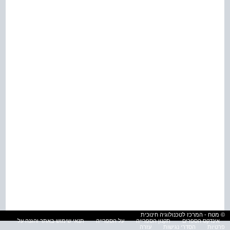
© מטח - המרכז לטכנולוגיה חינוכית
אינדקס הספרים
תקנון הספרייה
על הספרייה
תנאי שימוש באתר והגנה על
פרטיות
הסדרי נגישות
עזרה