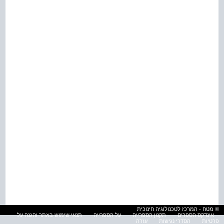
© מטח - המרכז לטכנולוגיה חינוכית
אינדקס הספרים
תקנון הספרייה
על הספרייה
תנאי שימוש באתר והגנה על
פרטיות
הסדרי נגישות
עזרה