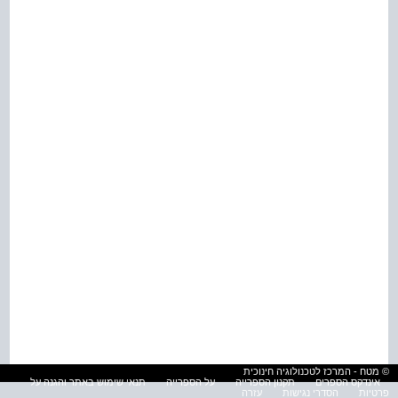
© מטח - המרכז לטכנולוגיה חינוכית
אינדקס הספרים
תקנון הספרייה
על הספרייה
תנאי שימוש באתר והגנה על
פרטיות
הסדרי נגישות
עזרה