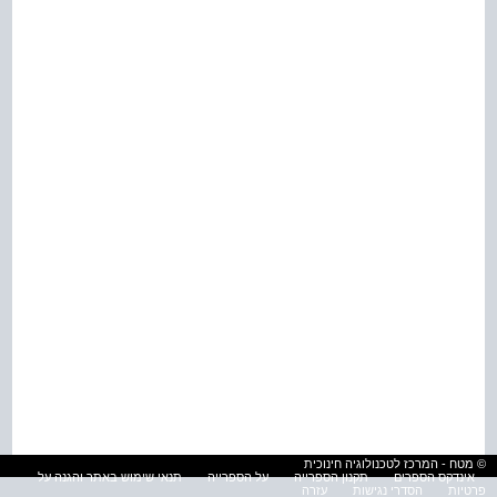
© מטח - המרכז לטכנולוגיה חינוכית
אינדקס הספרים
תקנון הספרייה
על הספרייה
תנאי שימוש באתר והגנה על
פרטיות
הסדרי נגישות
עזרה