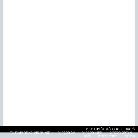
© מטח - המרכז לטכנולוגיה חינוכית
אינדקס הספרים
תקנון הספרייה
על הספרייה
תנאי שימוש באתר והגנה על
פרטיות
הסדרי נגישות
עזרה