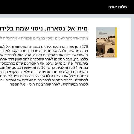
שלום אורח
מית־אל־נסארה, ניסוי שמת בלידת
מתוך:
אדריכלות לעניים : ניסוי במצרים הכפרית
>
אדריכלות לע
276 חסן פתחי אדריכלות לעניים כעשרים משפחות ותוכל לס
פחות מהשאר, ולכל משפחה יהיה מרחב תמרון בקשר למחויבוי
ה אחרי שקיבלנו את ההחלטות האלה, הגיע הזמן להסביר את ה
בלבני בוץ, אבל הסכימו לאחר שהסברנו להם שאין דרך אחרת
בית גדול ויפה . בינתיים ערכנו את האומדנים שלנו בהתבסס
האומדנים האלה נוסחו כתוכנית עבודה מלאה . מיקומי הבתי
הזמנים פיצל את העבודה לזו שיבצעו פועלים כפריים לא מיומ
להכשרה . כל צד התחייב לספק כמות מוגדרת של עובדים, ו
לעזרה ממשלתית . לאחר שההצעות הוס...
אל הספר