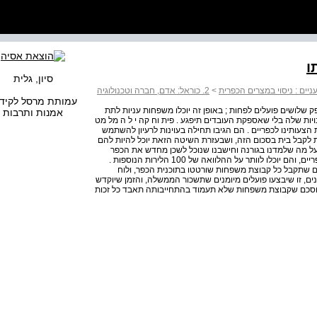
ו
סיון, גלית
ניים : ניסוי במצרים הכפרית
>
2. כוראל: אדם, חברה וטכנולוגיה
עמותת מרסל לקיד
פק שלושים פועלים לפחות ; באופן זה יוכלו משפחות עניות לתת
אמנות ותרבות
ות שלה בלי שאספקת העובדים תיפגע . פית וח קה י ל ה מל מט
צעותינו לכפריים . הם הגיבו תחילה בעוינות לרעיון להשתמש
 לקבל בית בסכום הזה, ושבעזרת השיטה הזאת יוכל להיות להם
 על מה שלמדנו בגורנה וחישבנו שנוכל לשכן מחדש את הכפר
במחיר 84 לירות לבית, כך ש- 16 לירות יישארו בכיסם של הכפריים, והם יוכלו לוותר על ההלוואה של 100 הלירות הנוספות .
ם שתקבל כל קבוצת משפחות שורטטו בתוכנית הכפר, ולוח
נים, זו שיבצעו פועלים מיומנים שתשכור הממשלה, והזמן שיוקדש
הוסכם שקבוצת משפחות שלא תעמוד בהתחייבותה תאבד כל זכות