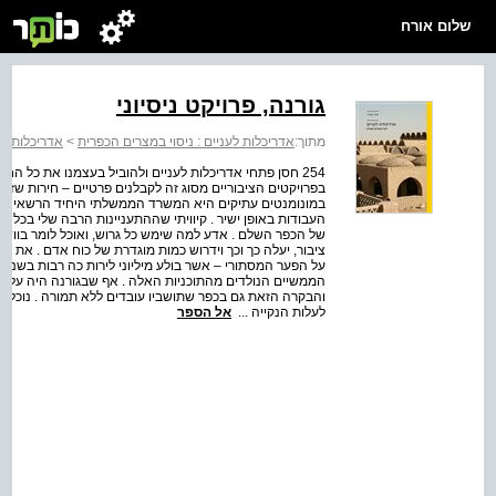
שלום אורח
גורנה, פרויקט ניסיוני
מתוך:
אדריכלות לעניים : ניסוי במצרים הכפרית
>
אדריכלות לע
254 חסן פתחי אדריכלות לעניים ולהוביל בעצמנו את כל ה
בפרויקטים הציבוריים מסוג זה לקבלנים פרטיים – חירות שז
במונומנטים עתיקים היא המשרד הממשלתי היחיד הרשאי לשכו
העבודות באופן ישיר . קיוויתי שההתעניינות הרבה שלי בכל פ
של הכפר השלם . אדע למה שימש כל גרוש, ואוכל לומר בוודאו
ציבור, יעלה כך וכך וידרוש כמות מוגדרת של כוח אדם . את מ
על הפער המסתורי – אשר בולע מיליוני לירות כה רבות בשנה – 
הממשיים הנולדים מהתוכניות האלה . אף שבגורנה היה עלינו 
והבקרה הזאת גם בכפר שתושביו עובדים ללא תמורה . נוכל לנס
לעלות הנקייה ...
אל הספר