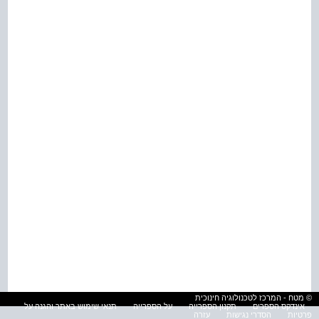
© מטח - המרכז לטכנולוגיה חינוכית
אינדקס הספרים
תקנון הספרייה
על הספרייה
תנאי שימוש באתר והגנה על
פרטיות
הסדרי נגישות
עזרה