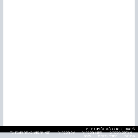
© מטח - המרכז לטכנולוגיה חינוכית
אינדקס הספרים
תקנון הספרייה
על הספרייה
תנאי שימוש באתר והגנה על
פרטיות
הסדרי נגישות
עזרה