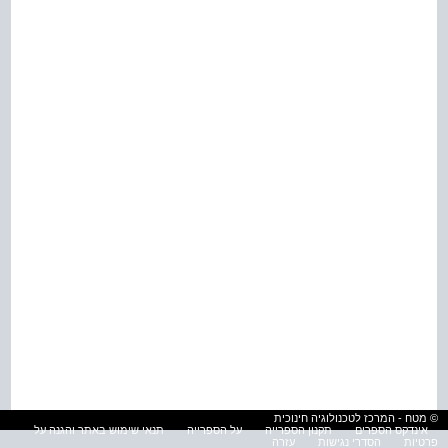
© מטח - המרכז לטכנולוגיה חינוכית
אינדקס הספרים
תקנון הספרייה
על הספרייה
תנאי שימוש באתר והגנה על
פרטיות
הסדרי נגישות
עזרה