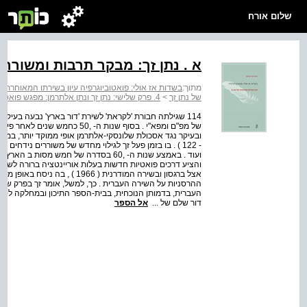
שלום אורח
א . נתן זך: מבקר תרבות ומשורר
מתוך:
בשדות אז אולי: פואטוביוגרפיה עיון בשירתו המאוחרת ש
של נתן זך
>
4. פרק שלישי: נתן זך ונתן אלתרמן: מפגש פואטוביוגרפי בחולות
114 שגילתה חבורת 'לקראת' לשירת 'דור בארץ' נבעה בע
של מפ"ם ומפא"י . בסוף שנות ה- ,
- 122 ) . בו בזמן פעל זך לגילוי מחדש של משוררים נידחים 
והציע דרכים פואטיות חדשות בעלות אוריינטציה ברורה לשירה
אצל ברגסון ובשירה המודרנית ( 6
ההרסניות על השירה העברית . כך, למשל, אומר זך בפרק שנ
העברית, בדמותן הנוכחית, בבית-הספר התיכון ובמחלקה לספ
דור שלם של ...
אל הספר