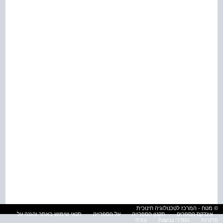
© מטח - המרכז לטכנולוגיה חינוכית
אינדקס הספרים
תקנון הספרייה
על הספרייה
תנאי שימוש באתר והגנה על
פרטיות
הסדרי נגישות
עזרה