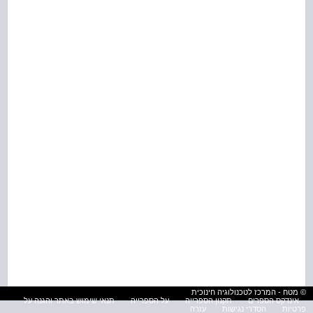
© מטח - המרכז לטכנולוגיה חינוכית
אינדקס הספרים
תקנון הספרייה
על הספרייה
תנאי שימוש באתר והגנה על
פרטיות
הסדרי נגישות
עזרה