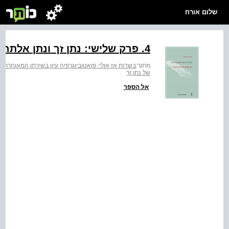
שלום אורח
4. פרק שלישי: נתן זך ונתן אלתרמן: מפגש פואטוביוגרפי בחולות
מתוך:
בשדות אז אולי: פואטוביוגרפיה עיון בשירתו המאוחרת ש
של נתן זך
אל הספר