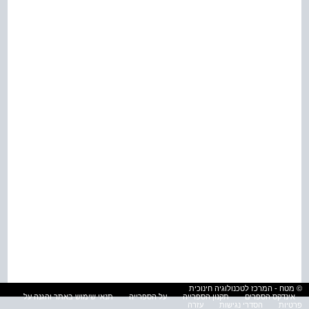
© מטח - המרכז לטכנולוגיה חינוכית
אינדקס הספרים
תקנון הספרייה
על הספרייה
תנאי שימוש באתר והגנה על
פרטיות
הסדרי נגישות
עזרה