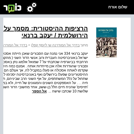
שלום אורח
הרציפות ההיסטורית: מסמך על ה
הירושלמית / יעקב ברנאי
מתוך:
בדרך אל המודרנה שי ליוסף קפלן
>
בדרך אל המודרנה
יעקב ברנאי 334 אני נמנה עם הסבורים שאכן הייתה
וסבורני שהגדרות אלה אכן מייחדות אותה . אמנם כמה היהודי
שקדמו לאותה אסכולה או פעלו במקביל לה, אך אצלם הם קיבל
ההיסטוריונים שפעלו בירושלים ואף באוניברסיטה יסכימו להיו
שתחול על כלל המשתתפים, על אף השוני הרב שביניהם, תבי
'תזיסים' שהניח חיים הלל בן-ששון, אחד מחשובי הדור השני
שלושת 10 שכתבו שישה ...
אל הספר