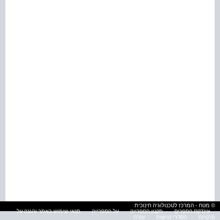
© מטח - המרכז לטכנולוגיה חינוכית
אינדקס הספרים
תקנון הספרייה
על הספרייה
תנאי שימוש באתר והגנה על
פרטיות
הסדרי נגישות
עזרה