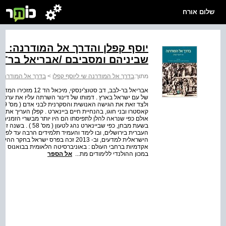
שלום אורח
יוסף קפלן והדרך אל המודרנה: נ
שביניהם ומסביבם /אבריאל בר־לב
מתוך:
בדרך אל המודרנה שי ליוסף קפלן
>
בדרך אל המודרנה
אבריאל בר-לבב, דב סטו
של עם ישראל בארץ . דמותו של דינור השרתה עליו את ערכ
קאסטרו ובני חוגו, בהנחיית חיים ביינארט . קפלן העריך את
אולם כפי שנראה להלן לתפיסתו הם היו יותר מבשרי הזמנים 
בשעת מבחן, כפי שביי
הישראלית למדעים, וב- 2013 זכה בפרס 
אקדמיות ברחבי העולם : באוניברסיטה הלאומית בבואנוס אייר
במכון ההולנדי ללימודים מת...
אל הספר