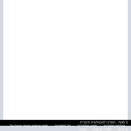
© מטח - המרכז לטכנולוגיה חינוכית
אינדקס הספרים
תקנון הספרייה
על הספרייה
תנאי שימוש באתר והגנה על
פרטיות
הסדרי נגישות
עזרה