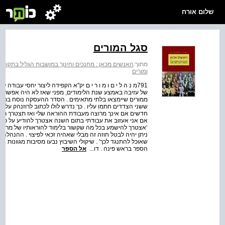
שלום אורח
סגל המורים
מתוך:
האנשים מכאן : מחנכים וחינוך במושבות הגליל בתקופת היישוב 82
ומורים
791מ נ ה ל י ם ו מ ו ר י ם יק"א הקפידה ליצור יחסי עבו
של עזיבה באמצע שנת הלימודים, מפני שאז לא היה אפשר ל
ממורים שיימצאו בלתי מתאימים . הסדר ההעסקה נוסח בכוונה
ששני הצדדים חתמו עליו . כך נדרש לולו לכתוב לרוזנהק ע
חדשים אם אינך מרוצה מעבודת ההוראה שלי ואז תצטרך רק לש
אם אני אעזוב את עבודתי בתום השנה אצטרך להודיע על כך חוד
‘אצטרך להישמע בכל מה שקשור בלימוד להוראותיו של מר או
הספר בראש פינה . דו...
אל הספר