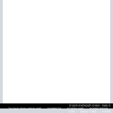
© מטח - המרכז לטכנולוגיה חינוכית
אינדקס הספרים
תקנון הספרייה
על הספרייה
תנאי שימוש באתר והגנה על
פרטיות
הסדרי נגישות
עזרה