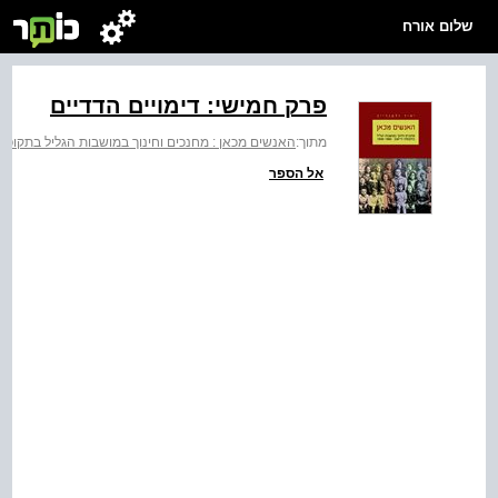
שלום אורח
פרק חמישי: דימויים הדדיים
מתוך:
האנשים מכאן : מחנכים וחינוך במושבות הגליל בתקופת היישוב 82
אל הספר