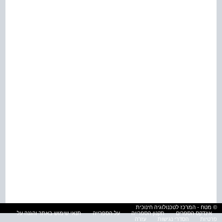
© מטח - המרכז לטכנולוגיה חינוכית
אינדקס הספרים
תקנון הספרייה
על הספרייה
תנאי שימוש באתר והגנה על
פרטיות
הסדרי נגישות
עזרה