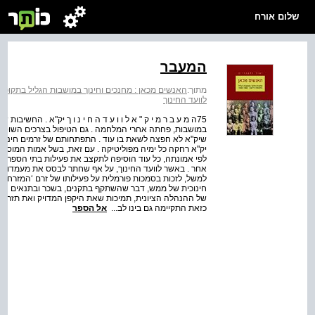
שלום אורח
המעבר
מתוך:
האנשים מכאן : מחנכים וחינוך במושבות הגליל בתקופת היישוב 82
לוועד החינוך
75ה מ ע ב ר מ י ק " א ל ו ו ע ד ה ח י נ ו ך יק"א . החש
במושבות, פחתה אחרי המלחמה . גם הטיפול בצרכים השוטפי
שיק"א לא חפצה לשאת בו עוד . התפתחותם של זרמים חינוכיי
יק"א רחקה כל ימיה מפוליטיקה . עם זאת, בשל אמות המוסר
לפי אמונתה, כל עוד הוסיפה לתקצב את פעילות בתי הספר, 
אחר . באשר לוועד החינוך, על אף שחתר לבסס את מעמדו בייש
למשל, לזכות בסמכות פורמלית על פעילותו של זרם ‘המזרחי'
חינוכית של ממש, דבר שהשתקף בתקנים, בשכר ובתנאים הפיזיי
של ההנהלה הציונית, תמיכות שאת היקפן המדויק ואת תזרים ה
כזאת התקיימה גם בינו לב...
אל הספר