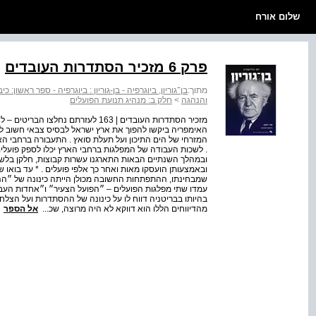
שלום אורח
פרק 6 מזכיר הסתדרות העובדים
מתוך:
בן־גוריון, ביוגרפיה - בן-גוריון : ביוגרפיה - ספר ראשון: כ
והנהגה
>
חלק ב: מנהיג תנועת הפועלים
מזכיר הסתדרות העובדים | 163 לעזרתם 
האימפריה ביקשו להפוך את ארץ ישראל לבסיס צבאי חשוב ל
המזרחי של הים התיכון ועל תעלת סואץ . התעבורה ברחבי הא
ובמהלך השנתיים הבאות התארגנו עשרות קבוצות, חלקן בל
ובאמצעותן הועסקו מאות ואחר כך אלפי פועלים . * עד בואו של 
שמבחינתו, ההתפתחות החשובה מכולן הייתה כינונה של ״הה
עמדו שתי מפלגות הפועלים – ״הפועל הצעיר״ ו״אחדות העבודה
מהדיווחים הללו הוא דווקא לא היה מרוצה, שכ...
אל הספר