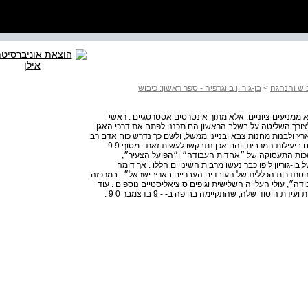
יבוש והנהגה
>
בן-גוריון ביוגרפיה - ספר ראשון: כיבוש
נחלצו הבריטים – לא ממניעים ציוניים, אלא מתוך אינטרסים אסטרטגיים . ראשי
צורך השליטה על בשלב הראשון הם תכננו לפתח את דרכי האגן
רץ ולבנות מחנות צבא ובנייני ממשל, ולשם כך נדרש כוח אדם רב
. לשכות העבודה של המפלגות ברחבי הארץ יכלו לספק פועלים ביעילות המרבית, והם אכן נתבקשו לעשות זאת . מסוף 9 9
שכות התעסוקה של ״אחדות העבודה״ ו״הפועל הצעיר״,
בן-גוריון ליפו כבר נעשו מרבית השינויים הללו . אך דומה
סתדרות הכללית של העובדים העבריים בארץ-ישראל״ . במרכזה
״, עולי העלייה השלישית וגופים סוציאליסטיים נוספים . עוד
בהיותו בבריטניה דווח לו על כינונה של ההסתדרות ועל הצלחת ועידת היסוד שלה, שהתקיימה בחיפה ב- - 9 בדצמבר 0 9 .